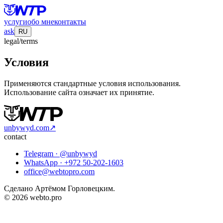
услуги
обо мне
контакты
ask
RU
legal/terms
Условия
Применяются стандартные условия использования.
Использование сайта означает их принятие.
unbywyd.com
↗
contact
Telegram ·
@unbywyd
WhatsApp ·
+972 50-202-1603
office@webtopro.com
Сделано Артёмом Горловецким.
© 2026 webto.pro